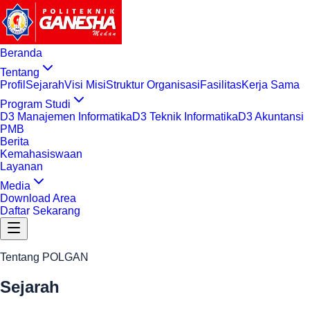
Beranda
Tentang
Profil
Sejarah
Visi Misi
Struktur Organisasi
Fasilitas
Kerja Sama
Program Studi
D3 Manajemen Informatika
D3 Teknik Informatika
D3 Akuntansi
PMB
Berita
Kemahasiswaan
Layanan
Media
Download Area
Daftar Sekarang
Tentang POLGAN
Sejarah