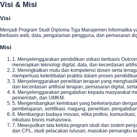
Visi & Misi
Visi
Menjadi Program Studi Diploma Tiga Manajemen Informatika yan
berbasis web, data, pengalaman pengguna, dan pemasaran digi
Misi
1
.
Menyelenggarakan pendidikan vokasi berbasis Outcom
menerapkan teknologi digital, data, dan kecerdasan artif
2
.
Meningkatkan mutu dan kompetensi dosen serta tenaga 
memperluas keterlibatan praktisi dalam proses pendidika
3
.
Menyelenggarakan penelitian terapan yang menghasilka
dan kecerdasan artifisial terapan, pemasaran digital, serta 
4
.
Menyelenggarakan pengabdian kepada masyarakat melal
pemerintah, dan UMKM.
5
.
Mengembangkan kemitraan yang berkelanjutan dengan du
pembelajaran, sertifikasi, magang, penelitian, pengabdi
6
.
Membangun budaya inovasi, etika profesi, komunikasi, 
inkubasi bisnis mahasiswa.
7
.
Mewujudkan tata kelola program studi dan sistem pen
dan CPL, studi pelacakan lulusan, masukan pemangku kepe