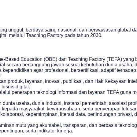
g unggul, berdaya saing nasional, dan berwawasan global dala
tal melalui Teaching Factory pada tahun 2030.
e-Based Education (OBE) dan Teaching Factory (TEFA) yang b
isial secara bertanggung jawab sesuai kebutuhan dunia usaha, d
kependidikan agar profesional, bersertifikasi, adaptif terhad
n.
n produk, layanan, inovasi, publikasi, dan Hak Kekayaan Inte
bisnis digital.
ui penerapan teknologi informasi dan layanan TEFA guna mendu
nia usaha, dunia industri, instansi pemerintah, asosiasi prof
an kepada masyarakat, kewirausahaan, serta penyerapan lulusan
kolaborasi, kepemimpinan, literasi data, perlindungan privasi
jaminan mutu yang akuntabel, transparan, dan berbasis teknol
ntingan, serta indikator kinerja.