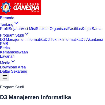
Beranda
Tentang
Profil
Sejarah
Visi Misi
Struktur Organisasi
Fasilitas
Kerja Sama
Program Studi
D3 Manajemen Informatika
D3 Teknik Informatika
D3 Akuntansi
PMB
Berita
Kemahasiswaan
Layanan
Media
Download Area
Daftar Sekarang
Program Studi
D3 Manajemen Informatika